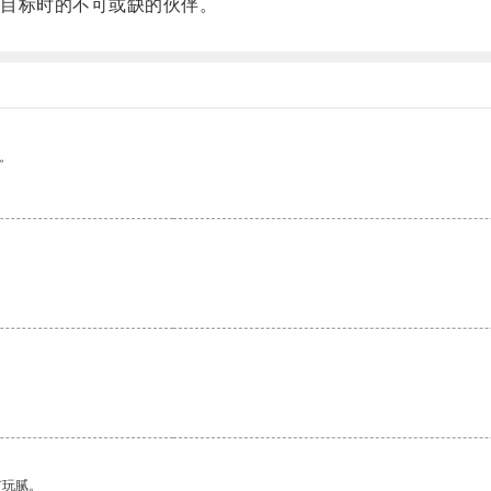
目标时的不可或缺的伙伴。
。
。
有玩腻。