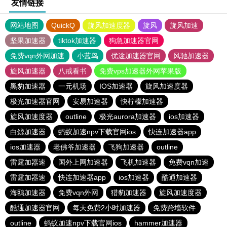
友情链接
网站地图
QuickQ
旋风加速度器
旋风
旋风加速
坚果加速器
tiktok加速器
狗急加速器官网
免费vqn外网加速
小蓝鸟
优途加速器官网
风驰加速器
旋风加速器
八戒看书
免费vps加速器外网苹果版
黑豹加速器
一元机场
IOS加速器
旋风加速度器
极光加速器官网
安易加速器
快柠檬加速器
旋风加速度器
outline
极光aurora加速器
ios加速器
白鲸加速器
蚂蚁加速npv下载官网ios
快连加速器app
ios加速器
老佛爷加速器
飞狗加速器
outline
雷霆加器速
国外上网加速器
飞机加速器
免费vqn加速
雷霆加器速
快连加速器app
ios加速器
酷通加速器
海鸥加速器
免费vqn外网
猎豹加速器
旋风加速度器
酷通加速器官网
每天免费2小时加速器
免费跨墙软件
outline
蚂蚁加速npv下载官网ios
hammer加速器