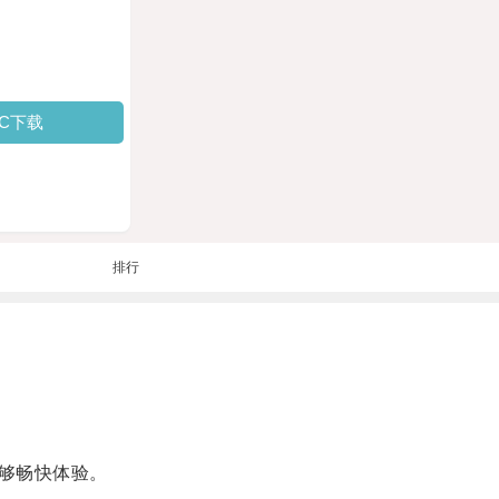
PC下载
排行
够畅快体验。