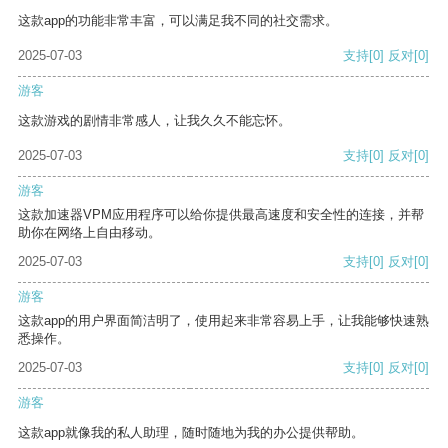
这款app的功能非常丰富，可以满足我不同的社交需求。
2025-07-03
支持
[0]
反对
[0]
游客
这款游戏的剧情非常感人，让我久久不能忘怀。
2025-07-03
支持
[0]
反对
[0]
游客
这款加速器VPM应用程序可以给你提供最高速度和安全性的连接，并帮
助你在网络上自由移动。
2025-07-03
支持
[0]
反对
[0]
游客
这款app的用户界面简洁明了，使用起来非常容易上手，让我能够快速熟
悉操作。
2025-07-03
支持
[0]
反对
[0]
游客
这款app就像我的私人助理，随时随地为我的办公提供帮助。