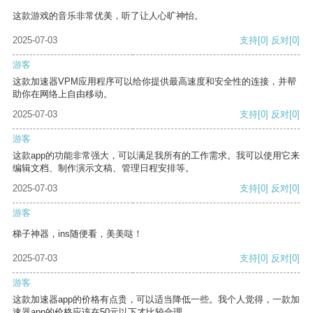
这款游戏的音乐非常优美，听了让人心旷神怡。
2025-07-03
支持
[0]
反对
[0]
游客
这款加速器VPM应用程序可以给你提供最高速度和安全性的连接，并帮
助你在网络上自由移动。
2025-07-03
支持
[0]
反对
[0]
游客
这款app的功能非常强大，可以满足我所有的工作需求。我可以使用它来
编辑文档、制作演示文稿、管理日程安排等。
2025-07-03
支持
[0]
反对
[0]
游客
梯子神器，ins随便看，美美哒！
2025-07-03
支持
[0]
反对
[0]
游客
这款加速器app的价格有点贵，可以适当降低一些。我个人觉得，一款加
速器app的价格应该在50元以下才比较合理。