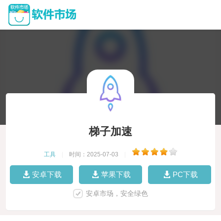
梯子加速
工具
|
时间：2025-07-03
|
安卓下载
苹果下载
PC下载
安卓市场，安全绿色