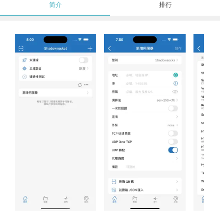
简介
排行