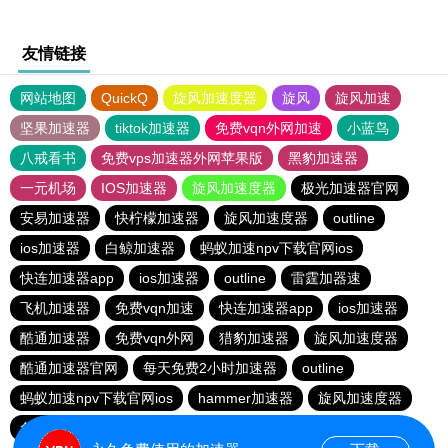
友情链接
网站地图
QuickQ
旋风加速度器
旋风
旋风加速
坚果加速器
tiktok加速器
免费vqn外网加速
小蓝鸟
八戒看书
免费vps加速器外网苹果版
黑豹加速器
一元机场
IOS加速器
旋风加速度器
极光加速器官网
安易加速器
快柠檬加速器
旋风加速度器
outline
ios加速器
白鲸加速器
蚂蚁加速npv下载官网ios
快连加速器app
ios加速器
outline
雷霆加器速
飞机加速器
免费vqn加速
快连加速器app
ios加速器
酷通加速器
免费vqn外网
猎豹加速器
旋风加速度器
酷通加速器官网
每天免费2小时加速器
outline
蚂蚁加速npv下载官网ios
hammer加速器
旋风加速度器
免费VP加速器
outline