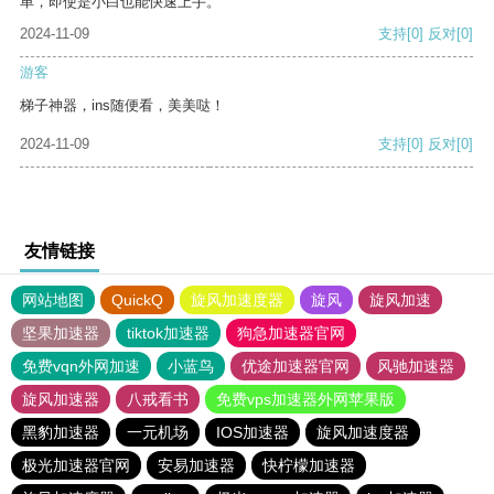
单，即使是小白也能快速上手。
2024-11-09
支持
[0]
反对
[0]
游客
梯子神器，ins随便看，美美哒！
2024-11-09
支持
[0]
反对
[0]
友情链接
网站地图
QuickQ
旋风加速度器
旋风
旋风加速
坚果加速器
tiktok加速器
狗急加速器官网
免费vqn外网加速
小蓝鸟
优途加速器官网
风驰加速器
旋风加速器
八戒看书
免费vps加速器外网苹果版
黑豹加速器
一元机场
IOS加速器
旋风加速度器
极光加速器官网
安易加速器
快柠檬加速器