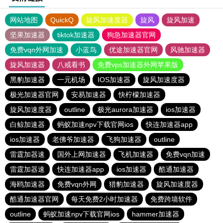
网站地图
QuickQ
旋风加速度器
旋风
旋风加速
坚果加速器
tiktok加速器
狗急加速器官网
免费vqn外网加速
小蓝鸟
优途加速器官网
风驰加速器
旋风加速器
八戒看书
免费vps加速器外网苹果版
黑豹加速器
一元机场
IOS加速器
旋风加速度器
极光加速器官网
安易加速器
快柠檬加速器
旋风加速度器
outline
极光aurora加速器
ios加速器
白鲸加速器
蚂蚁加速npv下载官网ios
快连加速器app
ios加速器
老佛爷加速器
飞狗加速器
outline
雷霆加器速
国外上网加速器
飞机加速器
免费vqn加速
雷霆加器速
快连加速器app
ios加速器
酷通加速器
海鸥加速器
免费vqn外网
猎豹加速器
旋风加速度器
酷通加速器官网
每天免费2小时加速器
免费跨墙软件
outline
蚂蚁加速npv下载官网ios
hammer加速器