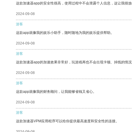
这款加速器app的安全性很高，使用过程中不会泄露个人信息，这让我很
2024-09-08
游客
这款app就像我的娱乐小助手，随时随地为我的娱乐提供帮助。
2024-09-08
游客
这款加速器app的加速效果非常好，玩游戏再也不会出现卡顿、掉线的情况
2024-09-08
游客
这款app就像我的财务顾问，让我能够省钱又省心。
2024-09-08
游客
这款加速器VPM应用程序可以给你提供最高速度和安全性的连接。
2024-09-08