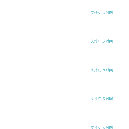
支持
[0]
反对
[0]
支持
[0]
反对
[0]
支持
[0]
反对
[0]
支持
[0]
反对
[0]
支持
[0]
反对
[0]