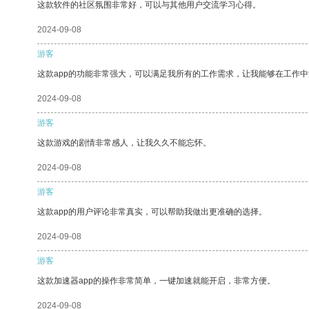
这款软件的社区氛围非常好，可以与其他用户交流学习心得。
2024-09-08
游客
这款app的功能非常强大，可以满足我所有的工作需求，让我能够在工作
2024-09-08
游客
这款游戏的剧情非常感人，让我久久不能忘怀。
2024-09-08
游客
这款app的用户评论非常真实，可以帮助我做出更准确的选择。
2024-09-08
游客
这款加速器app的操作非常简单，一键加速就能开启，非常方便。
2024-09-08