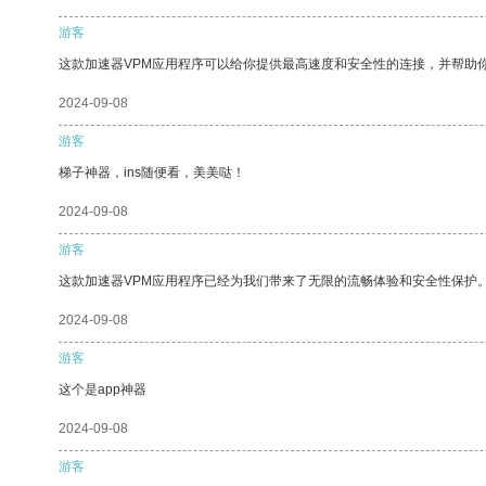
游客
这款加速器VPM应用程序可以给你提供最高速度和安全性的连接，并帮助
2024-09-08
游客
梯子神器，ins随便看，美美哒！
2024-09-08
游客
这款加速器VPM应用程序已经为我们带来了无限的流畅体验和安全性保护
2024-09-08
游客
这个是app神器
2024-09-08
游客