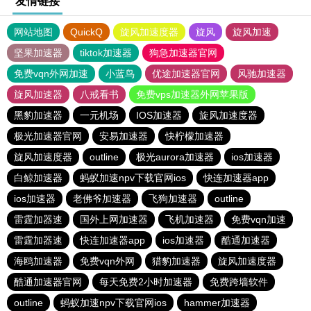
友情链接
网站地图
QuickQ
旋风加速度器
旋风
旋风加速
坚果加速器
tiktok加速器
狗急加速器官网
免费vqn外网加速
小蓝鸟
优途加速器官网
风驰加速器
旋风加速器
八戒看书
免费vps加速器外网苹果版
黑豹加速器
一元机场
IOS加速器
旋风加速度器
极光加速器官网
安易加速器
快柠檬加速器
旋风加速度器
outline
极光aurora加速器
ios加速器
白鲸加速器
蚂蚁加速npv下载官网ios
快连加速器app
ios加速器
老佛爷加速器
飞狗加速器
outline
雷霆加器速
国外上网加速器
飞机加速器
免费vqn加速
雷霆加器速
快连加速器app
ios加速器
酷通加速器
海鸥加速器
免费vqn外网
猎豹加速器
旋风加速度器
酷通加速器官网
每天免费2小时加速器
免费跨墙软件
outline
蚂蚁加速npv下载官网ios
hammer加速器