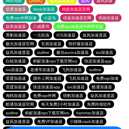
网站地图
QuickQ
旋风加速度器
旋风
旋风加速
坚果加速器
tiktok加速器
狗急加速器官网
免费vqn外网加速
小蓝鸟
优途加速器官网
风驰加速器
旋风加速器
八戒看书
免费vps加速器外网苹果版
黑豹加速器
一元机场
IOS加速器
旋风加速度器
极光加速器官网
安易加速器
快柠檬加速器
旋风加速度器
outline
极光aurora加速器
ios加速器
白鲸加速器
蚂蚁加速npv下载官网ios
快连加速器app
ios加速器
老佛爷加速器
飞狗加速器
outline
雷霆加器速
国外上网加速器
飞机加速器
免费vqn加速
雷霆加器速
快连加速器app
ios加速器
酷通加速器
海鸥加速器
免费vqn外网
猎豹加速器
旋风加速度器
酷通加速器官网
每天免费2小时加速器
免费跨墙软件
outline
蚂蚁加速npv下载官网ios
hammer加速器
旋风加速度器
免费VP加速器
小猫咪ciash加速器