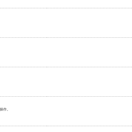
。
悉操作。