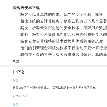
极客云安卓下载
极客云以其卓越的性能、优异的安全性和可靠性，
相比传统的云计算服务，极客云具有以下几个显著优
其次，极客云采用先进的安全技术，保障用户数据的
此外，极客云还提供弹性扩容和按需付费等灵活的
极客云凭借其独特的技术优势和优质的服务态度，
他们的创新理念和领先技术不仅推动了云计算行业
相信在不久的将来，极客云将继续引领云计算的新
#3#
评论
游客
这款app的用户群体非常庞大，我可以结识到来自世界各地的朋友。
2024-07-03
游客