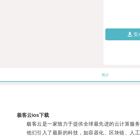
安
简介
极客云ios下载
极客云是一家致力于提供全球最先进的云计算服务
他们引入了最新的科技，如容器化、区块链、人工