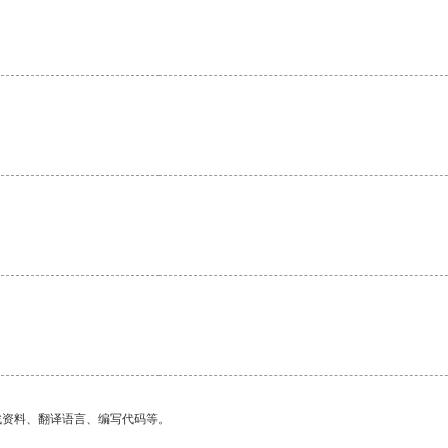
找资料、翻译语言、编写代码等。