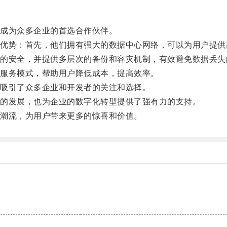
成为众多企业的首选合作伙伴。
势：首先，他们拥有强大的数据中心网络，可以为用户提供
安全，并提供多层次的备份和容灾机制，有效避免数据丢失
服务模式，帮助用户降低成本，提高效率。
吸引了众多企业和开发者的关注和选择。
的发展，也为企业的数字化转型提供了强有力的支持。
潮流，为用户带来更多的惊喜和价值。