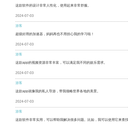
这款软件的设计非常人性化，使用起来非常舒服。
2024-07-03
游客
超级好用的加速器，妈妈再也不用担心我的学习啦！
2024-07-03
游客
这款app的视频资源非常丰富，可以满足我不同的娱乐需求。
2024-07-03
游客
这款app就像我的私人导游，带我领略世界各地的美景。
2024-07-03
游客
这款软件非常实用，可以帮助我解决很多问题。比如，我可以使用它来查