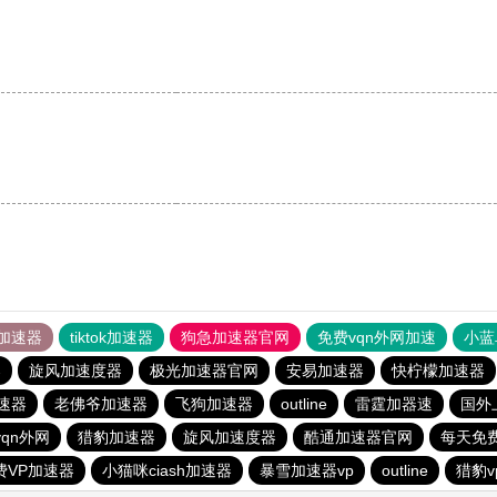
加速器
tiktok加速器
狗急加速器官网
免费vqn外网加速
小蓝
器
旋风加速度器
极光加速器官网
安易加速器
快柠檬加速器
加速器
老佛爷加速器
飞狗加速器
outline
雷霆加器速
国外
qn外网
猎豹加速器
旋风加速度器
酷通加速器官网
每天免
费VP加速器
小猫咪ciash加速器
暴雪加速器vp
outline
猎豹