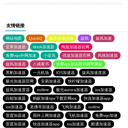
友情链接
网站地图
QuickQ
旋风加速度器
旋风
旋风加速
坚果加速器
tiktok加速器
狗急加速器官网
免费vqn外网加速
小蓝鸟
优途加速器官网
风驰加速器
旋风加速器
八戒看书
免费vps加速器外网苹果版
黑豹加速器
一元机场
IOS加速器
旋风加速度器
极光加速器官网
安易加速器
快柠檬加速器
旋风加速度器
outline
极光aurora加速器
ios加速器
白鲸加速器
蚂蚁加速npv下载官网ios
快连加速器app
ios加速器
老佛爷加速器
飞狗加速器
outline
雷霆加器速
国外上网加速器
飞机加速器
免费vqn加速
雷霆加器速
快连加速器app
ios加速器
酷通加速器