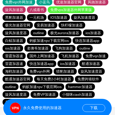
免费vqn外网加速
小蓝鸟
优途加速器官网
风驰加速器
旋风加速器
八戒看书
免费vps加速器外网苹果版
黑豹加速器
一元机场
IOS加速器
旋风加速度器
极光加速器官网
安易加速器
快柠檬加速器
旋风加速度器
outline
极光aurora加速器
ios加速器
白鲸加速器
蚂蚁加速npv下载官网ios
快连加速器app
ios加速器
老佛爷加速器
飞狗加速器
outline
雷霆加器速
国外上网加速器
飞机加速器
免费vqn加速
雷霆加器速
快连加速器app
ios加速器
酷通加速器
海鸥加速器
免费vqn外网
猎豹加速器
旋风加速度器
酷通加速器官网
每天免费2小时加速器
免费跨墙软件
outline
蚂蚁加速npv下载官网ios
hammer加速器
旋风加速度器
免费VP加速器
小猫咪ciash加速器
暴雪加速器vp
outline
猎豹vp加速器官网
永久免费使用的加速器
下载