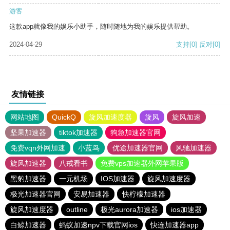
游客
这款app就像我的娱乐小助手，随时随地为我的娱乐提供帮助。
2024-04-29
支持
[0]
反对
[0]
友情链接
网站地图
QuickQ
旋风加速度器
旋风
旋风加速
坚果加速器
tiktok加速器
狗急加速器官网
免费vqn外网加速
小蓝鸟
优途加速器官网
风驰加速器
旋风加速器
八戒看书
免费vps加速器外网苹果版
黑豹加速器
一元机场
IOS加速器
旋风加速度器
极光加速器官网
安易加速器
快柠檬加速器
旋风加速度器
outline
极光aurora加速器
ios加速器
白鲸加速器
蚂蚁加速npv下载官网ios
快连加速器app