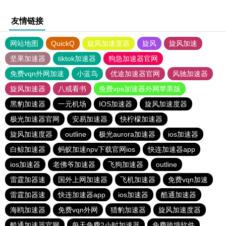
友情链接
网站地图
QuickQ
旋风加速度器
旋风
旋风加速
坚果加速器
tiktok加速器
狗急加速器官网
免费vqn外网加速
小蓝鸟
优途加速器官网
风驰加速器
旋风加速器
八戒看书
免费vps加速器外网苹果版
黑豹加速器
一元机场
IOS加速器
旋风加速度器
极光加速器官网
安易加速器
快柠檬加速器
旋风加速度器
outline
极光aurora加速器
ios加速器
白鲸加速器
蚂蚁加速npv下载官网ios
快连加速器app
ios加速器
老佛爷加速器
飞狗加速器
outline
雷霆加器速
国外上网加速器
飞机加速器
免费vqn加速
雷霆加器速
快连加速器app
ios加速器
酷通加速器
海鸥加速器
免费vqn外网
猎豹加速器
旋风加速度器
酷通加速器官网
每天免费2小时加速器
免费跨墙软件