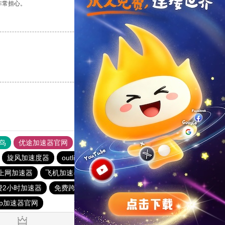
非常担心。
支持
[0]
反对
[0]
支持
[0]
反对
[0]
鸟
优途加速器官网
风驰加速器
旋风加速器
八戒看书
旋风加速度器
outline
极光aurora加速器
ios加速器
上网加速器
飞机加速器
免费vqn加速
雷霆加器速
费2小时加速器
免费跨墙软件
outline
vp加速器官网