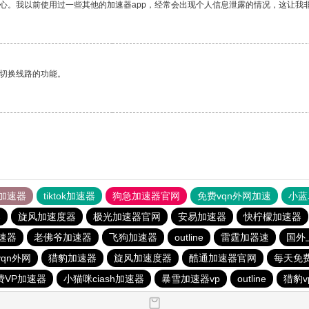
放心。我以前使用过一些其他的加速器app，经常会出现个人信息泄露的情况，这让我
动切换线路的功能。
加速器
tiktok加速器
狗急加速器官网
免费vqn外网加速
小蓝
器
旋风加速度器
极光加速器官网
安易加速器
快柠檬加速器
加速器
老佛爷加速器
飞狗加速器
outline
雷霆加器速
国外
qn外网
猎豹加速器
旋风加速度器
酷通加速器官网
每天免
费VP加速器
小猫咪ciash加速器
暴雪加速器vp
outline
猎豹